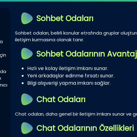
Sohbet Odaları
Sohbet odaları, belirli konular etrafında gruplar oluştur
iletişim kurmasına olanak tanır.
la
Sohbet Odalarının Avantaj
çin
Hızlı ve kolay iletişim imkanı sunar.
zda
Yeni arkadaşlar edinme fırsatı sunar.
e
Bilgi alışverişi yapma imkanı sağlar.
nıcı
Chat Odaları
Chat odaları, daha genel bir iletişim imkanı sunar ve gen
Chat Odalarının Özellikleri