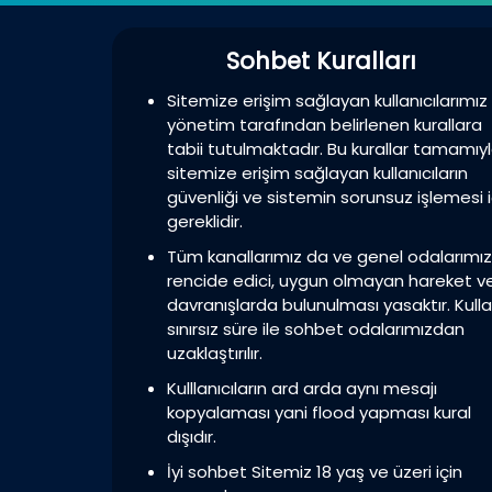
Sohbet Kuralları
Sitemize erişim sağlayan kullanıcılarımız
yönetim tarafından belirlenen kurallara
tabii tutulmaktadır. Bu kurallar tamamıy
sitemize erişim sağlayan kullanıcıların
güvenliği ve sistemin sorunsuz işlemesi i
gereklidir.
Tüm kanallarımız da ve genel odalarımı
rencide edici, uygun olmayan hareket v
davranışlarda bulunulması yasaktır. Kulla
sınırsız süre ile sohbet odalarımızdan
uzaklaştırılır.
Kulllanıcıların ard arda aynı mesajı
kopyalaması yani flood yapması kural
dışıdır.
İyi sohbet Sitemiz 18 yaş ve üzeri için