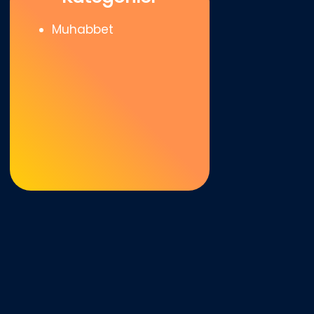
Muhabbet