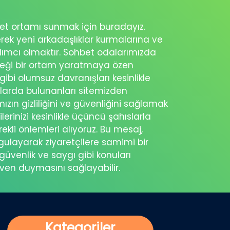
ohbet ortamı sunmak için buradayız.
erek yeni arkadaşlıklar kurmalarına ve
rdımcı olmaktır. Sohbet odalarımızda
eceği bir ortam yaratmaya özen
 gibi olumsuz davranışları kesinlikle
şlarda bulunanları sitemizden
ımızın gizliliğini ve güvenliğini sağlamak
ilerinizi kesinlikle üçüncü şahıslarla
ekli önlemleri alıyoruz. Bu mesaj,
rgulayarak ziyaretçilere samimi bir
güvenlik ve saygı gibi konuları
üven duymasını sağlayabilir.
Kategoriler