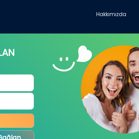
Hakkımızda
LAN
 Bağlan