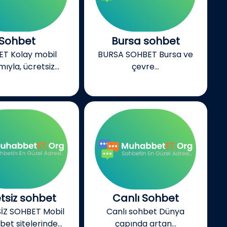
Sohbet
Bursa sohbet
T Kolay mobil
BURSA SOHBET Bursa ve
ıyla, ücretsiz...
çevre...
tsiz sohbet
Canlı Sohbet
İZ SOHBET Mobil
Canlı sohbet Dünya
t sitelerinde...
çapında artan...