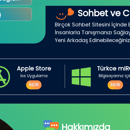
Sohbet ve C
ş
Birçok Sohbet Sitesini İçinde
İnsanlarla Tanışmanızı Sağlaya
Yeni Arkadaş Edinebileceğiniz
Apple Store
Türkce mI
İos Uygulama
Bilgisayarınız iç
İNDİR
İNDİR
Hakkımızda