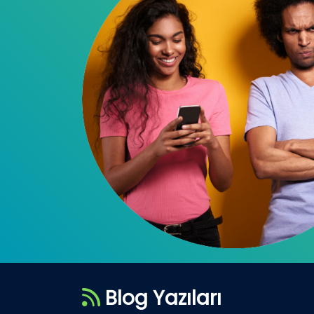
Blog Yazıları