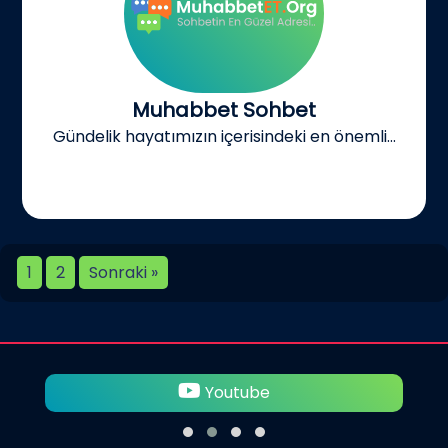
Muhabbet Sohbet
Gündelik hayatımızın içerisindeki en önemli...
1
2
Sonraki »
be
Twitter