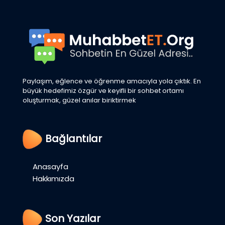
Paylaşım, eğlence ve öğrenme amacıyla yola çıktık. En
büyük hedefimiz özgür ve keyifli bir sohbet ortamı
oluşturmak, güzel anılar biriktirmek
Bağlantılar
Anasayfa
Hakkımızda
Son Yazılar