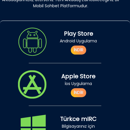
Mobil Sohbet Platformudur.
Play Store
Android Uygulama
İNDİR
Apple Store
İos Uygulama
İNDİR
Türkce mIRC
Bilgisayarınız için