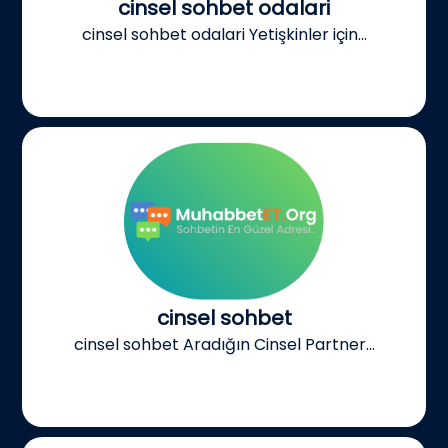
cinsel sohbet odalari
cinsel sohbet odalari Yetişkinler için...
cinsel sohbet
cinsel sohbet Aradığın Cinsel Partner...