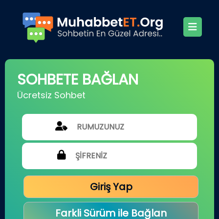
SOHBETE BAĞLAN
Ücretsiz Sohbet
Giriş Yap
Farkli Sürüm ile Bağlan