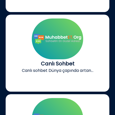
Canlı Sohbet
Canlı sohbet Dünya çapında artan...