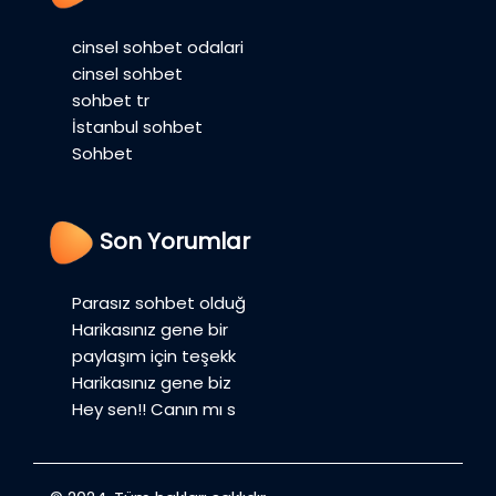
cinsel sohbet odalari
cinsel sohbet
sohbet tr
İstanbul sohbet
Sohbet
Son Yorumlar
Parasız sohbet olduğ
Harikasınız gene bir
paylaşım için teşekk
Harikasınız gene biz
Hey sen!! Canın mı s