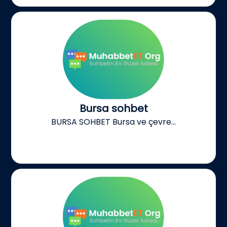
Bursa sohbet
BURSA SOHBET Bursa ve çevre...