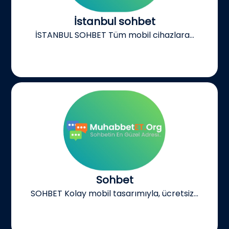
İstanbul sohbet
İSTANBUL SOHBET Tüm mobil cihazlara...
Sohbet
SOHBET Kolay mobil tasarımıyla, ücretsiz...