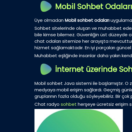
Mobil Sohbet Odaları
Üye olmadan
Mobil sohbet
odaları
uygulamalar
Sohbet sitelerinde oluşan ve muhabbet eden ki
bile kimse bilemez. Güvenliğin üst düzeyde oldu
chat odaları sitemize her arayışta mevcuttur. R
hizmet sağlamaktadır. En iyi parçaları güncel 
Muhabbet eşliğinde insanlar daha yakın kendil
İnternet üzerinde Soh
Mobil sohbet Java sistemi ile başlamıştır. O z
medyaya mobil erişim sağlardı. Geçmiş günle
gruplarının fazla olduğu söyleyebiliriz. Bir ç
Chat radyo
sohbet
herşeye ücretsiz erişim sa