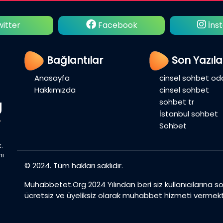
itter
Facebook
İns
Bağlantılar
Son Yazıla
Anasayfa
cinsel sohbet oda
Hakkımızda
cinsel sohbet
sohbet tr
İstanbul sohbet
Sohbet
.
mı
© 2024. Tüm hakları saklıdır.
Muhabbetet.Org 2024 Yılından beri siz kullanıcılarına 
ücretsiz ve üyeliksiz olarak muhabbet hizmeti vermekt