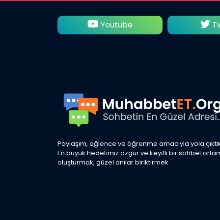
tagram
Youtube
Tw
Paylaşım, eğlence ve öğrenme amacıyla yola çıktık
En büyük hedefimiz özgür ve keyifli bir sohbet orta
oluşturmak, güzel anılar biriktirmek