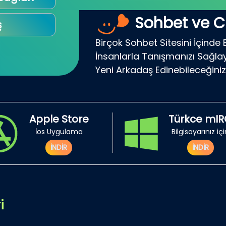
Sohbet ve C
ş
Birçok Sohbet Sitesini İçinde
İnsanlarla Tanışmanızı Sağlaya
Yeni Arkadaş Edinebileceğiniz
Apple Store
Türkce mI
İos Uygulama
Bilgisayarınız iç
İNDİR
İNDİR
i