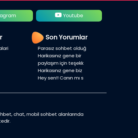
tagram
Youtube
Tw
r
Son Yorumlar
lari
Parasız sohbet olduğ
Harikasınız gene bir
paylaşım için teşekk
Harikasınız gene biz
Hey sen!! Canın mı s
sohbet, chat, mobil sohbet alanlarında
edir.