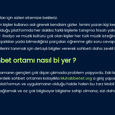
ı için sizleri sitemize bekleriz.
şiler kullanıcı adı girerek kendisini gizler. İsmini yazan kişi
ğu platformda her dakika farklı kişilerle tanışma fırsatı yakal
adyo ve müzik kültürü çok olan kişiler her türk müzik isteğini 
şarkıları yada bilmediğiniz parçaları öğrenme gibi soru cevap f
erini tanımak için detaylı bilgiler vererek sohbeti daha zevk
bet ortamı nasıl bi yer ?
amanın gençleri çok dışarı çıkmada problem yaşıyordu. Eski kızak
rdeki sohbet ortamını kolaylıkla
Muhabbetet.org
a giriş yapa
ok platformun ve uygulamanın olduğu halde halen bu tarz Mobil s
ğlamak ve az çok bilgisayar bilgisine sahip olmanız, sizi daha 